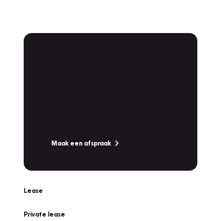
Plan een
Werkplaatsafspraak
Is uw auto toe aan Onderhoud,
Bandenwissel of een Vakantiecheck? Plan
online een afspraak!
Maak een afspraak
Lease
Private lease