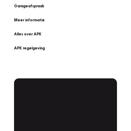
Garageafspraak
Meer informatie
Alles over APK
APK regelgeving
APK Keuring bij
Vakgarage!
Is het weer tijd voor de jaarlijkse APK? Ga
snel naar Vakgarage bij u in de buurt, en ga
zonder zorgen de weg op!