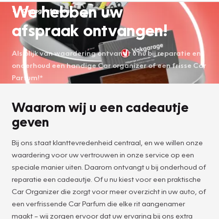
We hebben uw
Garageafspraak
afspraak ontvangen!
Als blijk van waardering ontvangt u nu bij reparatie en
onderhoud een handige Car organizer of een frisse Car
Parfum!*
Waarom wij u een cadeautje
geven
Bij ons staat klanttevredenheid centraal, en we willen onze
waardering voor uw vertrouwen in onze service op een
speciale manier uiten. Daarom ontvangt u bij onderhoud of
reparatie een cadeautje. Of u nu kiest voor een praktische
Car Organizer die zorgt voor meer overzicht in uw auto, of
een verfrissende Car Parfum die elke rit aangenamer
maakt – wij zorgen ervoor dat uw ervaring bij ons extra