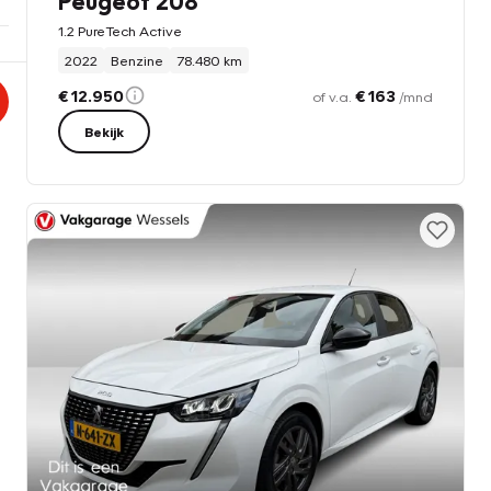
Peugeot 208
1.2 PureTech Active
2022
Benzine
78.480 km
€ 12.950
€ 163
of v.a.
/mnd
Bekijk