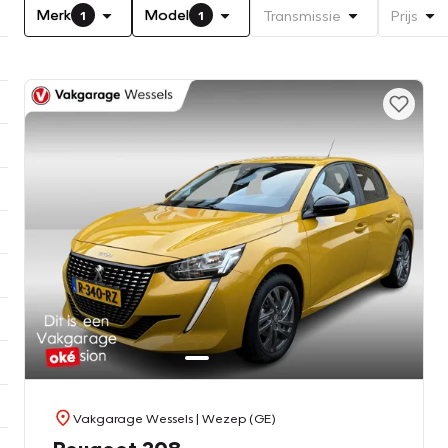
Merk
Model
Transmissie
Prijs
1
1
Vakgarage Wessels
| Wezep (GE)