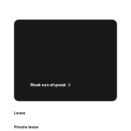
Plan een
Werkplaatsafspraak
Is uw auto toe aan Onderhoud,
Bandenwissel of een Vakantiecheck? Plan
online een afspraak!
Maak een afspraak
Lease
Private lease