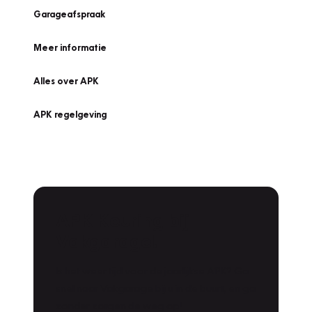
Garageafspraak
Meer informatie
Alles over APK
APK regelgeving
APK Keuring bij
Vakgarage!
Is het weer tijd voor de jaarlijkse APK? Ga
snel naar Vakgarage bij u in de buurt, en ga
zonder zorgen de weg op!