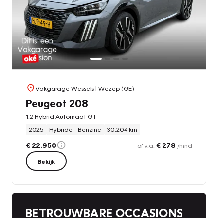
Vakgarage Wessels
| Wezep (GE)
Peugeot 208
1.2 Hybrid Automaat GT
2025
Hybride - Benzine
30.204 km
€ 22.950
€ 278
of v.a.
/mnd
Bekijk
BETROUWBARE OCCASIONS