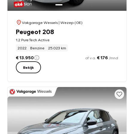
Vakgarage Wessels
| Wezep (GE)
Peugeot 208
1.2 PureTech Active
2022
Benzine
25.023 km
€ 13.950
€ 176
of v.a.
/mnd
Bekijk