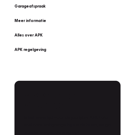
Garageafspraak
Meer informatie
Alles over APK
APK regelgeving
APK Keuring bij
Vakgarage!
Is het weer tijd voor de jaarlijkse APK? Ga
snel naar Vakgarage bij u in de buurt, en ga
zonder zorgen de weg op!