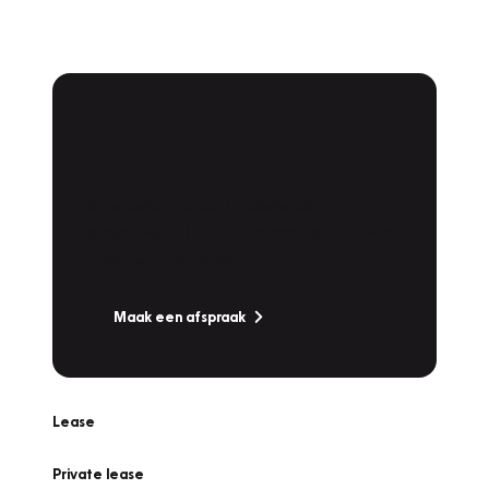
Plan een
Werkplaatsafspraak
Is uw auto toe aan Onderhoud,
Bandenwissel of een Vakantiecheck? Plan
online een afspraak!
Maak een afspraak
Lease
Private lease