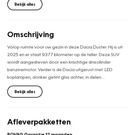
Bekijk alles
Omschrijving
Volop ruimte voor uw gezin in deze Dacia Duster. Hij is uit
2025 en er staat 9377 kilometer op de teller. Deze SUV
wordt aangedreven door een krachtige driecilinder
benzinemotor. Verder is de Dacia uitgerust met: LED
koplampen, donker getint glas achter, in delen
neerklapbare achterbank en snelheidsafhankelijke
stuurbekrachtiging.
Bekijk alles
Het digitale dashboard rekent mee, denkt mee en rijdt mee.
Alle info overzichtelijk in beeld, overal. De
Afleverpakketten
achteruitrijcamera laat duidelijk zien hoeveel ruimte u nog
heeft bij het inparkeren. In een auto als deze kunt u niet
BOVAG Garantie 12 maanden