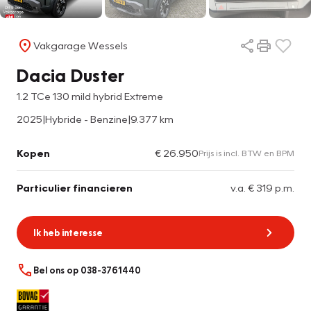
Vakgarage Wessels
Dacia Duster
1.2 TCe 130 mild hybrid Extreme
2025
|
Hybride - Benzine
|
9.377 km
Kopen
€ 26.950
Prijs is incl. BTW en BPM
Particulier financieren
v.a. € 319 p.m.
Ik heb interesse
Bel ons op 038-3761440