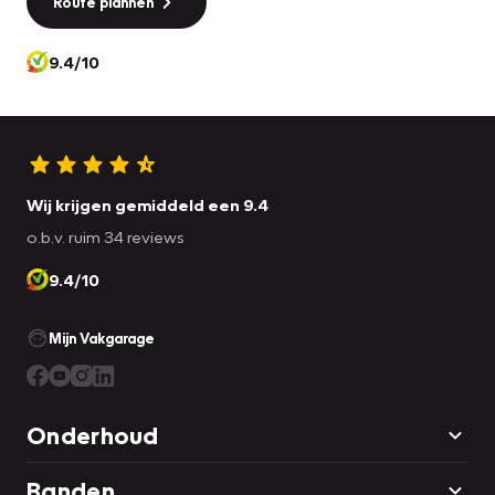
Route plannen
onderweg.
9.4/10
Als u meer wilt weten over deze Dacia, dan vertellen we u
dat graag. Belt of mailt u ons vandaag nog?
Wij krijgen gemiddeld een 9.4
o.b.v. ruim 34 reviews
9.4/10
Mijn Vakgarage
Onderhoud
Banden